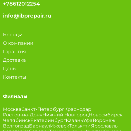
+78612012254
info@ibprepair.ru
Бренд
О компании
Гарантия
Доставка
Цены
Контакты
Филиалы
Москва
Санкт-Петербург
Краснодар
Ростов-на-Дону
Нижний Новгород
Новосибирск
Челябинск
Екатеринбург
Казань
Уфа
Воронеж
Волгоград
Барнаул
Ижевск
Тольятти
Ярославль