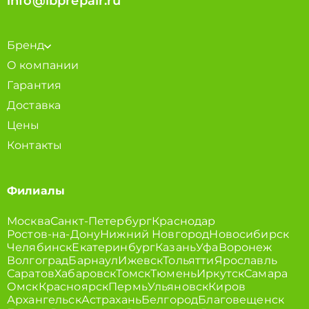
info@ibprepair.ru
Бренд
О компании
Гарантия
Доставка
Цены
Контакты
Филиалы
Москва
Санкт-Петербург
Краснодар
Ростов-на-Дону
Нижний Новгород
Новосибирск
Челябинск
Екатеринбург
Казань
Уфа
Воронеж
Волгоград
Барнаул
Ижевск
Тольятти
Ярославль
Саратов
Хабаровск
Томск
Тюмень
Иркутск
Самара
Омск
Красноярск
Пермь
Ульяновск
Киров
Архангельск
Астрахань
Белгород
Благовещенск