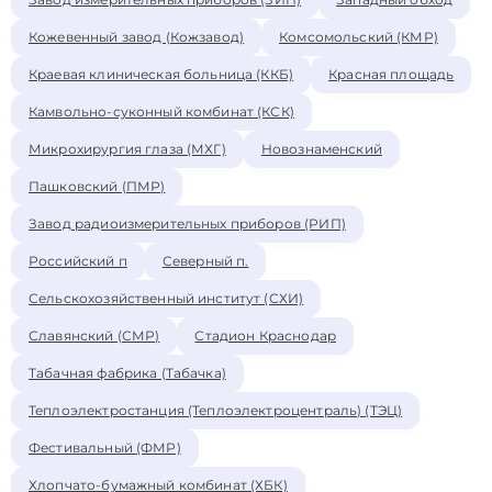
Кожевенный завод (Кожзавод)
Комсомольский (КМР)
Краевая клиническая больница (ККБ)
Красная площадь
Камвольно-суконный комбинат (КСК)
Микрохирургия глаза (МХГ)
Новознаменский
Пашковский (ПМР)
Завод радиоизмерительных приборов (РИП)
Российский п
Северный п.
Сельскохозяйственный институт (СХИ)
Славянский (СМР)
Стадион Краснодар
Табачная фабрика (Табачка)
Теплоэлектростанция (Теплоэлектроцентраль) (ТЭЦ)
Фестивальный (ФМР)
Хлопчато-бумажный комбинат (ХБК)