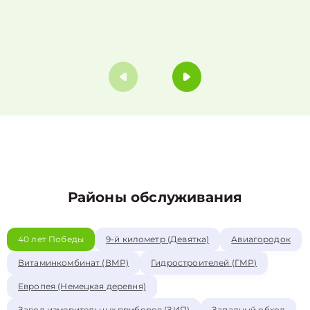
Районы обслуживания
40 лет Победы
9-й километр (Девятка)
Авиагородок
Витаминкомбинат (ВМР)
Гидростроителей (ГМР)
Европея (Немецкая деревня)
Завод измерительных приборов (ЗИП)
Западный обход