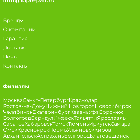
info@ibprepair.ru
Бренд
О компании
Гарантия
Доставка
Цены
Контакты
Филиалы
Москва
Санкт-Петербург
Краснодар
Ростов-на-Дону
Нижний Новгород
Новосибирск
Челябинск
Екатеринбург
Казань
Уфа
Воронеж
Волгоград
Барнаул
Ижевск
Тольятти
Ярославль
Саратов
Хабаровск
Томск
Тюмень
Иркутск
Самара
Омск
Красноярск
Пермь
Ульяновск
Киров
Архангельск
Астрахань
Белгород
Благовещенск