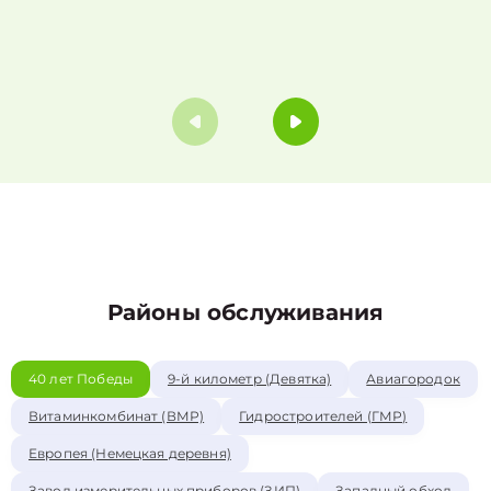
Районы обслуживания
40 лет Победы
9-й километр (Девятка)
Авиагородок
Витаминкомбинат (ВМР)
Гидростроителей (ГМР)
Европея (Немецкая деревня)
Завод измерительных приборов (ЗИП)
Западный обход