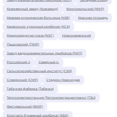
Кожевенный завод (Кожзавод)
Комсомольский (КМР)
Краевая клиническая больница (ККБ)
Красная площадь
Камвольно-суконный комбинат (КСК)
Микрохирургия глаза (МХГ)
Новознаменский
Пашковский (ПМР)
Завод радиоизмерительных приборов (РИП)
Российский п
Северный п.
Сельскохозяйственный институт (СХИ)
Славянский (СМР)
Стадион Краснодар
Табачная фабрика (Табачка)
Теплоэлектростанция (Теплоэлектроцентраль) (ТЭЦ)
Фестивальный (ФМР)
Хлопчато-бумажный комбинат (ХБК)