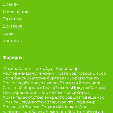
Бренд
О компании
Гарантия
Доставка
Цены
Контакты
Филиалы
Москва
Санкт-Петербург
Краснодар
Ростов-на-Дону
Нижний Новгород
Новосибирск
Челябинск
Екатеринбург
Казань
Уфа
Воронеж
Волгоград
Барнаул
Ижевск
Тольятти
Ярославль
Саратов
Хабаровск
Томск
Тюмень
Иркутск
Самара
Омск
Красноярск
Пермь
Ульяновск
Киров
Архангельск
Астрахань
Белгород
Благовещенск
Брянск
Владивосток
Владикавказ
Владимир
Волжский
Вологда
Грозный
Йошкар-Ола
Калининград
Калуга
Кемерово
Кострома
Курган