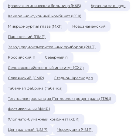
Краевая клиническая больница (ККБ)
Красная площадь
Камвольно-суконный комбинат (КСК)
Микрохирургия глаза (МХГ)
Новознаменский
Пашковский (ПМР)
Завод радиоизмерительных приборов (РИП)
Российский п
Северный п.
Сельскохозяйственный институт (СХИ)
Славянский (СМР)
Стадион Краснодар
Табачная фабрика (Табачка)
Теплоэлектростанция (Теплоэлектроцентраль) (ТЭЦ)
Фестивальный (ФМР)
Хлопчато-бумажный комбинат (ХБК)
Центральный (ЦМР)
Черемушки (ЧМР)