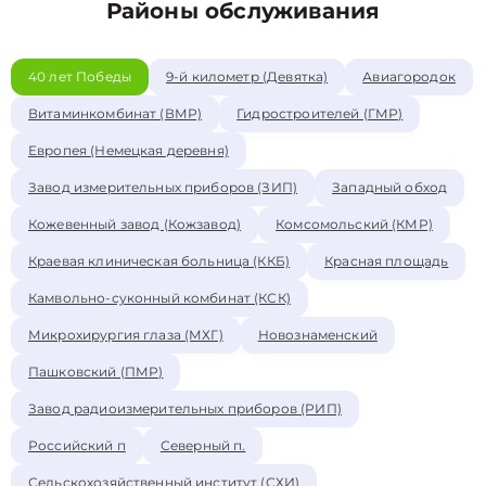
Районы обслуживания
40 лет Победы
9-й километр (Девятка)
Авиагородок
Витаминкомбинат (ВМР)
Гидростроителей (ГМР)
Европея (Немецкая деревня)
Завод измерительных приборов (ЗИП)
Западный обход
Кожевенный завод (Кожзавод)
Комсомольский (КМР)
Краевая клиническая больница (ККБ)
Красная площадь
Камвольно-суконный комбинат (КСК)
Микрохирургия глаза (МХГ)
Новознаменский
Пашковский (ПМР)
Завод радиоизмерительных приборов (РИП)
Российский п
Северный п.
Сельскохозяйственный институт (СХИ)