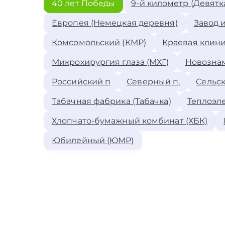
40 лет Победы
9-й километр (Девятк
Европея (Немецкая деревня)
Завод 
Комсомольский (КМР)
Краевая клини
Микрохирургия глаза (МХГ)
Новозна
Российский п
Северный п.
Сельск
Табачная фабрика (Табачка)
Теплоэле
Хлопчато-бумажный комбинат (ХБК)
Юбилейный (ЮМР)