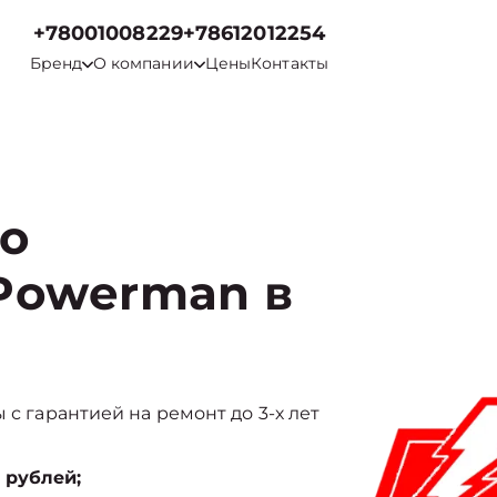
+78001008229
+78612012254
Бренд
О компании
Цены
Контакты
го
Powerman в
 с гарантией на ремонт до 3-х лет
 рублей;