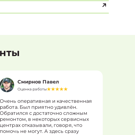
енты
Смирнов Павел
Оценка работы
О
Очень оперативная и качественная
Работу 
работа. Был приятно удивлён.
вопросы
Обратился с достаточно сложным
такие п
ремонтом, в некоторых сервисных
только 
центрах отказывали, говоря, что
информ
помочь не могут. А здесь сразу
оставит