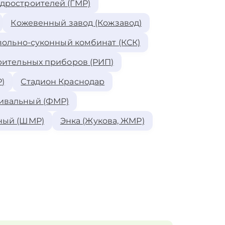
идростроителей (ГМР)
Кожевенный завод (Кожзавод)
ольно-суконный комбинат (КСК)
рительных приборов (РИП)
)
Стадион Краснодар
ивальный (ФМР)
ный (ШМР)
Энка (Жукова, ЖМР)