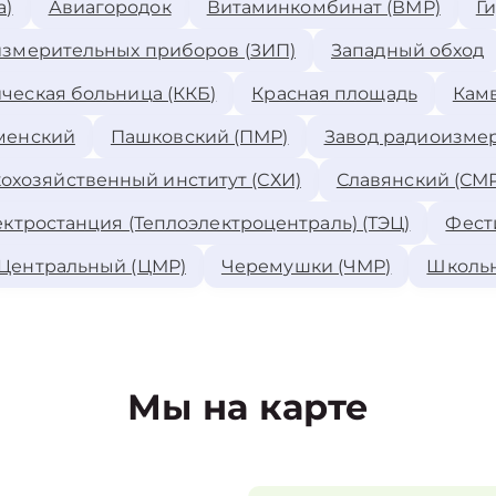
а)
Авиагородок
Витаминкомбинат (ВМР)
Г
измерительных приборов (ЗИП)
Западный обход
ческая больница (ККБ)
Красная площадь
Камв
менский
Пашковский (ПМР)
Завод радиоизме
охозяйственный институт (СХИ)
Славянский (СМР
ктростанция (Теплоэлектроцентраль) (ТЭЦ)
Фест
Центральный (ЦМР)
Черемушки (ЧМР)
Школь
Мы на карте