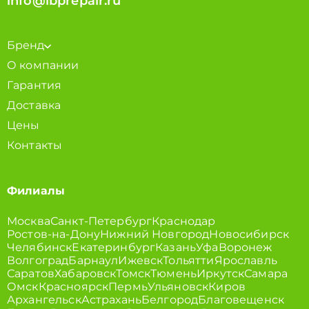
info@ibprepair.ru
Бренд
О компании
Гарантия
Доставка
Цены
Контакты
Филиалы
Москва
Санкт-Петербург
Краснодар
Ростов-на-Дону
Нижний Новгород
Новосибирск
Челябинск
Екатеринбург
Казань
Уфа
Воронеж
Волгоград
Барнаул
Ижевск
Тольятти
Ярославль
Саратов
Хабаровск
Томск
Тюмень
Иркутск
Самара
Омск
Красноярск
Пермь
Ульяновск
Киров
Архангельск
Астрахань
Белгород
Благовещенск