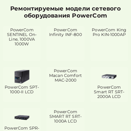
Ремонтируемые модели сетевого
оборудования PowerCom
PowerCom
PowerCom
PowerCom King
SENTINEL On-
Infinity INF-800
Pro KIN-1000AP
Line, 1000VA
1000W
PowerCom
Macan Comfort
MAC-2000
PowerCom SPT-
PowerCom
1000-II LCD
Smart RT SRT-
2000A LCD
PowerCom
SMART RT SRT-
1000A LCD
PowerCom SPR-