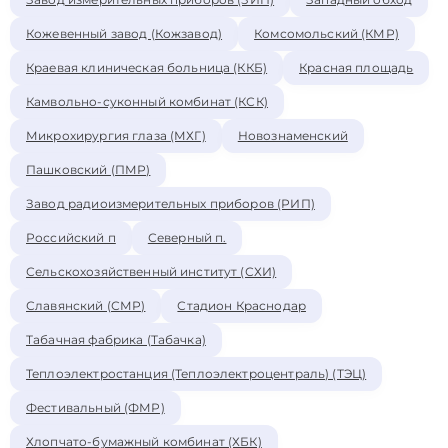
Кожевенный завод (Кожзавод)
Комсомольский (КМР)
Краевая клиническая больница (ККБ)
Красная площадь
Камвольно-суконный комбинат (КСК)
Микрохирургия глаза (МХГ)
Новознаменский
Пашковский (ПМР)
Завод радиоизмерительных приборов (РИП)
Российский п
Северный п.
Сельскохозяйственный институт (СХИ)
Славянский (СМР)
Стадион Краснодар
Табачная фабрика (Табачка)
Теплоэлектростанция (Теплоэлектроцентраль) (ТЭЦ)
Фестивальный (ФМР)
Хлопчато-бумажный комбинат (ХБК)