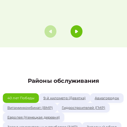
Районы обслуживания
40 лет Победы
9-й километр (Девятка)
Авиагородок
Витаминкомбинат (ВМР)
Гидростроителей (ГМР)
Европея (Немецкая деревня)
Завод измерительных приборов (ЗИП)
Западный обход