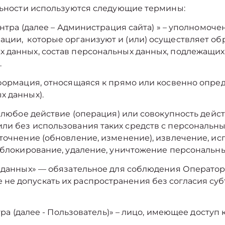
льности используются следующие термины:
центра (далее – Администрация сайта) » – уполномоч
ции, которые организуют и (или) осуществляет обр
 данных, состав персональных данных, подлежащих 
.
информация, относящаяся к прямо или косвенно опр
х данных).
— любое действие (операция) или совокупность дейс
ли без использования таких средств с персональны
точнение (обновление, изменение), извлечение, ис
, блокирование, удаление, уничтожение персональны
ых данных» — обязательное для соблюдения Операто
не допускать их распространения без согласия су
тра (далее ‑ Пользователь)» – лицо, имеющее доступ