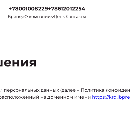
+78001008229
+78612012254
Бренд
О компании
Цены
Контакты
шения
 персональных данных (далее – Политика конфиден
 расположенный на доменном имени
https://krd.ibpre