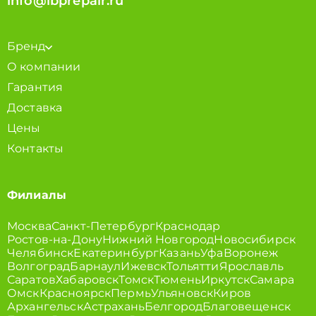
info@ibprepair.ru
Бренд
О компании
Гарантия
Доставка
Цены
Контакты
Филиалы
Москва
Санкт-Петербург
Краснодар
Ростов-на-Дону
Нижний Новгород
Новосибирск
Челябинск
Екатеринбург
Казань
Уфа
Воронеж
Волгоград
Барнаул
Ижевск
Тольятти
Ярославль
Саратов
Хабаровск
Томск
Тюмень
Иркутск
Самара
Омск
Красноярск
Пермь
Ульяновск
Киров
Архангельск
Астрахань
Белгород
Благовещенск