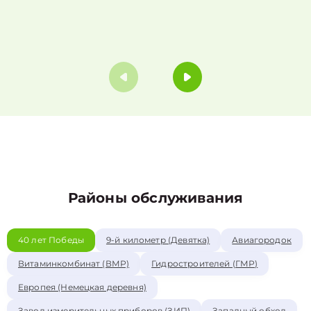
Районы обслуживания
40 лет Победы
9-й километр (Девятка)
Авиагородок
Витаминкомбинат (ВМР)
Гидростроителей (ГМР)
Европея (Немецкая деревня)
Завод измерительных приборов (ЗИП)
Западный обход