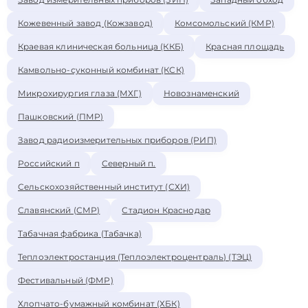
Кожевенный завод (Кожзавод)
Комсомольский (КМР)
Краевая клиническая больница (ККБ)
Красная площадь
Камвольно-суконный комбинат (КСК)
Микрохирургия глаза (МХГ)
Новознаменский
Пашковский (ПМР)
Завод радиоизмерительных приборов (РИП)
Российский п
Северный п.
Сельскохозяйственный институт (СХИ)
Славянский (СМР)
Стадион Краснодар
Табачная фабрика (Табачка)
Теплоэлектростанция (Теплоэлектроцентраль) (ТЭЦ)
Фестивальный (ФМР)
Хлопчато-бумажный комбинат (ХБК)