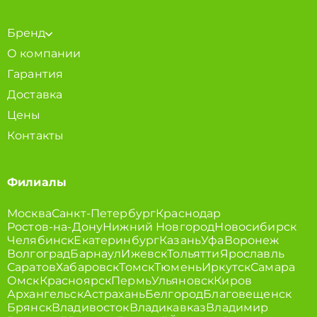
Бренд
О компании
Гарантия
Доставка
Цены
Контакты
Филиалы
Москва
Санкт-Петербург
Краснодар
Ростов-на-Дону
Нижний Новгород
Новосибирск
Челябинск
Екатеринбург
Казань
Уфа
Воронеж
Волгоград
Барнаул
Ижевск
Тольятти
Ярославль
Саратов
Хабаровск
Томск
Тюмень
Иркутск
Самара
Омск
Красноярск
Пермь
Ульяновск
Киров
Архангельск
Астрахань
Белгород
Благовещенск
Брянск
Владивосток
Владикавказ
Владимир