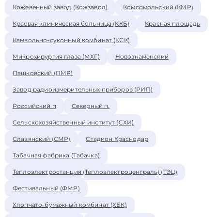
Кожевенный завод (Кожзавод)
Комсомольский (КМР)
Краевая клиническая больница (ККБ)
Красная площадь
Камвольно-суконный комбинат (КСК)
Микрохирургия глаза (МХГ)
Новознаменский
Пашковский (ПМР)
Завод радиоизмерительных приборов (РИП)
Российский п
Северный п.
Сельскохозяйственный институт (СХИ)
Славянский (СМР)
Стадион Краснодар
Табачная фабрика (Табачка)
Теплоэлектростанция (Теплоэлектроцентраль) (ТЭЦ)
Фестивальный (ФМР)
Хлопчато-бумажный комбинат (ХБК)