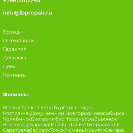
+78612012254
info@ibprepair.ru
Бренд
О компании
Гарантия
Доставка
Цены
Контакты
Филиалы
Москва
Санкт-Петербург
Краснодар
Ростов-на-Дону
Нижний Новгород
Новосибирск
Челябинск
Екатеринбург
Казань
Уфа
Воронеж
Волгоград
Барнаул
Ижевск
Тольятти
Ярославль
Саратов
Хабаровск
Томск
Тюмень
Иркутск
Самара