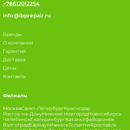
+78612012254
info@ibprepair.ru
Бренд
О компании
Гарантия
Доставка
Цены
Контакты
Филиалы
Москва
Санкт-Петербург
Краснодар
Ростов-на-Дону
Нижний Новгород
Новосибирск
Челябинск
Екатеринбург
Казань
Уфа
Воронеж
Волгоград
Барнаул
Ижевск
Тольятти
Ярославль