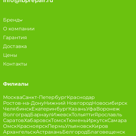
info@ibprepair.ru
Бренд
О компании
Гарантия
Доставка
Цены
Контакты
Филиалы
Москва
Санкт-Петербург
Краснодар
Ростов-на-Дону
Нижний Новгород
Новосибирск
Челябинск
Екатеринбург
Казань
Уфа
Воронеж
Волгоград
Барнаул
Ижевск
Тольятти
Ярославль
Саратов
Хабаровск
Томск
Тюмень
Иркутск
Самара
Омск
Красноярск
Пермь
Ульяновск
Киров
Архангельск
Астрахань
Белгород
Благовещенск