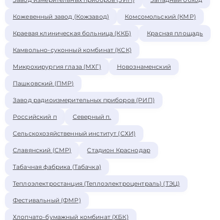
Кожевенный завод (Кожзавод)
Комсомольский (КМР)
Краевая клиническая больница (ККБ)
Красная площадь
Камвольно-суконный комбинат (КСК)
Микрохирургия глаза (МХГ)
Новознаменский
Пашковский (ПМР)
Завод радиоизмерительных приборов (РИП)
Российский п
Северный п.
Сельскохозяйственный институт (СХИ)
Славянский (СМР)
Стадион Краснодар
Табачная фабрика (Табачка)
Теплоэлектростанция (Теплоэлектроцентраль) (ТЭЦ)
Фестивальный (ФМР)
Хлопчато-бумажный комбинат (ХБК)