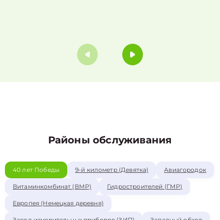
Районы обслуживания
40 лет Победы
9-й километр (Девятка)
Авиагородок
Витаминкомбинат (ВМР)
Гидростроителей (ГМР)
Европея (Немецкая деревня)
Завод измерительных приборов (ЗИП)
Западный обход