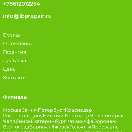
+78612012254
info@ibprepair.ru
Бренд
О компании
Гарантия
Доставка
Цены
Контакты
Филиалы
Москва
Санкт-Петербург
Краснодар
Ростов-на-Дону
Нижний Новгород
Новосибирск
Челябинск
Екатеринбург
Казань
Уфа
Воронеж
Волгоград
Барнаул
Ижевск
Тольятти
Ярославль