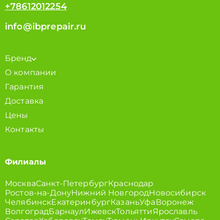
+78612012254
info@ibprepair.ru
Бренд
О компании
Гарантия
Доставка
Цены
Контакты
Филиалы
Москва
Санкт-Петербург
Краснодар
Ростов-на-Дону
Нижний Новгород
Новосибирск
Челябинск
Екатеринбург
Казань
Уфа
Воронеж
Волгоград
Барнаул
Ижевск
Тольятти
Ярославль