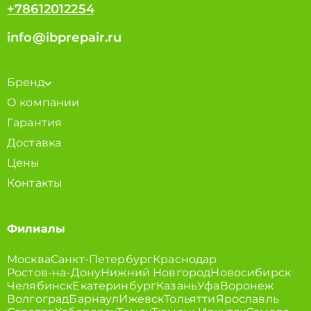
+78612012254
info@ibprepair.ru
Бренд
О компании
Гарантия
Доставка
Цены
Контакты
Филиалы
Москва
Санкт-Петербург
Краснодар
Ростов-на-Дону
Нижний Новгород
Новосибирск
Челябинск
Екатеринбург
Казань
Уфа
Воронеж
Волгоград
Барнаул
Ижевск
Тольятти
Ярославль