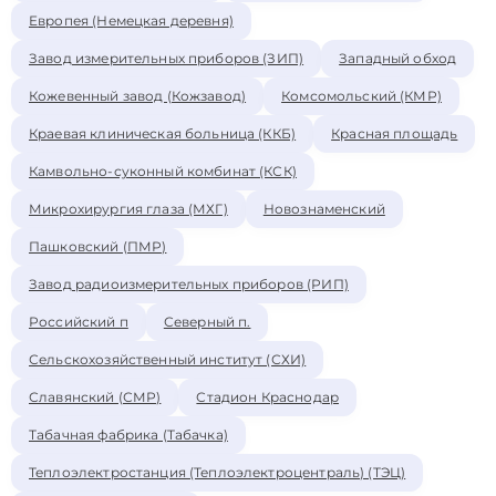
Европея (Немецкая деревня)
Завод измерительных приборов (ЗИП)
Западный обход
Кожевенный завод (Кожзавод)
Комсомольский (КМР)
Краевая клиническая больница (ККБ)
Красная площадь
Камвольно-суконный комбинат (КСК)
Микрохирургия глаза (МХГ)
Новознаменский
Пашковский (ПМР)
Завод радиоизмерительных приборов (РИП)
Российский п
Северный п.
Сельскохозяйственный институт (СХИ)
Славянский (СМР)
Стадион Краснодар
Табачная фабрика (Табачка)
Теплоэлектростанция (Теплоэлектроцентраль) (ТЭЦ)