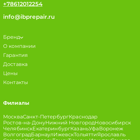
+78612012254
info@ibprepair.ru
Бренд
О компании
Гарантия
Доставка
Цены
Контакты
Филиалы
Москва
Санкт-Петербург
Краснодар
Ростов-на-Дону
Нижний Новгород
Новосибирск
Челябинск
Екатеринбург
Казань
Уфа
Воронеж
Волгоград
Барнаул
Ижевск
Тольятти
Ярославль