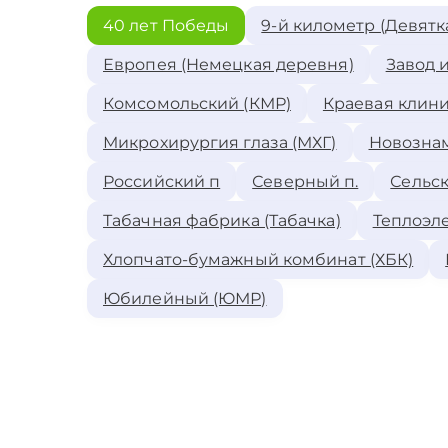
40 лет Победы
9-й километр (Девятк
Европея (Немецкая деревня)
Завод 
Комсомольский (КМР)
Краевая клини
Микрохирургия глаза (МХГ)
Новозна
Российский п
Северный п.
Сельск
Табачная фабрика (Табачка)
Теплоэле
Хлопчато-бумажный комбинат (ХБК)
Юбилейный (ЮМР)