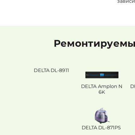
зависи
Ремонтируемые
DELTA DL-8911
DELTA Amplon N
D
6K
DELTA DL-871PS