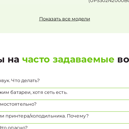
(UPS302N2000B0
Показать все модели
ы на
часто задаваемые
во
вук. Что делать?
им батареи, хотя сеть есть.
амостоятельно?
и принтера/холодильника. Почему?
Это опасно?