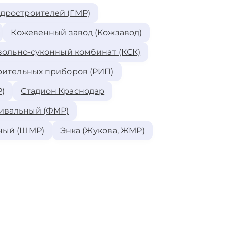
идростроителей (ГМР)
Кожевенный завод (Кожзавод)
ольно-суконный комбинат (КСК)
рительных приборов (РИП)
)
Стадион Краснодар
ивальный (ФМР)
ный (ШМР)
Энка (Жукова, ЖМР)