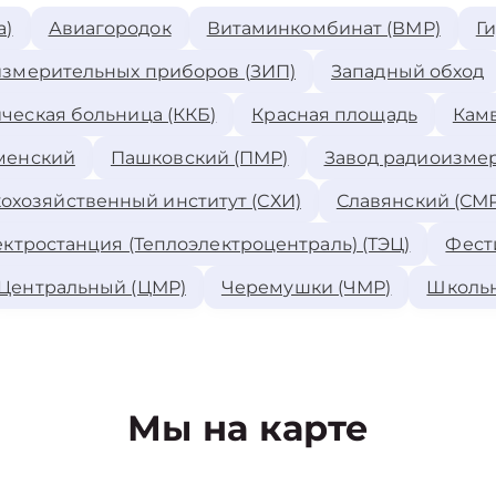
а)
Авиагородок
Витаминкомбинат (ВМР)
Г
измерительных приборов (ЗИП)
Западный обход
ческая больница (ККБ)
Красная площадь
Камв
менский
Пашковский (ПМР)
Завод радиоизме
охозяйственный институт (СХИ)
Славянский (СМР
ктростанция (Теплоэлектроцентраль) (ТЭЦ)
Фест
Центральный (ЦМР)
Черемушки (ЧМР)
Школь
Мы на карте