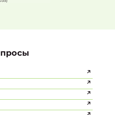
35)
просы