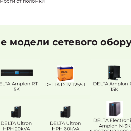
мости от поломки
 модели сетевого обор
ELTA Amplon RT
DELTA Amplon 
DELTA DTM 1255 L
5K
15K
DELTA Electroni
DELTA Ultron
DELTA Ultron
Amplon N-3K
HPH 20kVA
HPH 60kVA