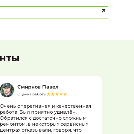
енты
Смирнов Павел
Оценка работы
О
Очень оперативная и качественная
Работу 
работа. Был приятно удивлён.
вопросы
Обратился с достаточно сложным
такие п
ремонтом, в некоторых сервисных
только 
центрах отказывали, говоря, что
информ