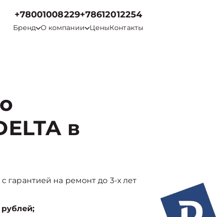
+78001008229
+78612012254
Бренд
О компании
Цены
Контакты
го
DELTA в
с гарантией на ремонт до 3-х лет
 рублей;