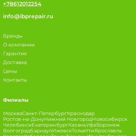
+78612012254
info@ibprepair.ru
Бренд
О компании
Гарантия
Доставка
Цены
Контакты
Филиалы
Москва
Санкт-Петербург
Краснодар
Ростов-на-Дону
Нижний Новгород
Новосибирск
Челябинск
Екатеринбург
Казань
Уфа
Воронеж
Волгоград
Барнаул
Ижевск
Тольятти
Ярославль